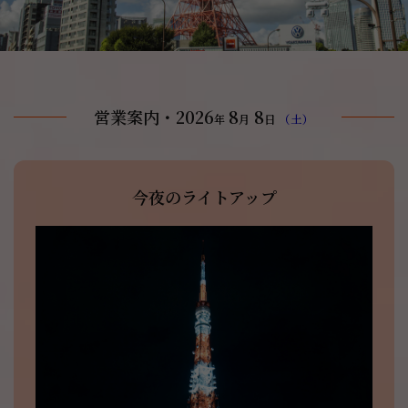
営業案内・2026
8
8
年
月
日
（土）
今夜のライトアップ