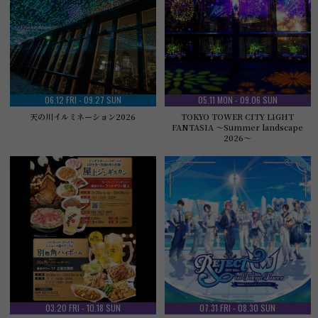
06.12 FRI - 09.27 SUN
05.11 MON - 09.06 SUN
天の川イルミネーション2026
TOKYO TOWER CITY LIGHT
FANTASIA ～Summer landscape
2026～
03.20 FRI - 10.18 SUN
07.31 FRI - 08.30 SUN