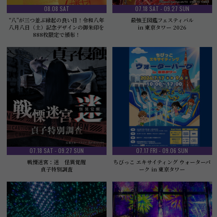
08.08 SAT
07.18 SAT - 09.27 SUN
“八”が三つ並ぶ縁起の良い日！令和八年
最強王図鑑フェスティバル
八月八日（土）記念デザインの御朱印を
in 東京タワー 2026
888枚限定で頒布！
07.18 SAT - 09.27 SUN
07.17 FRI - 09.06 SUN
戦慄迷宮：迷 怪異覚醒
ちびっこ エキサイティング ウォーターパ
貞子特別調査
ーク in 東京タワー