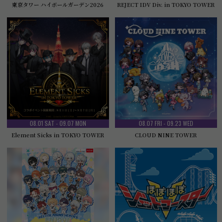
東京タワー ハイボールガーデン2026
REJECT IDV Div. in TOKYO TOWER
08.01 SAT - 09.07 MON
08.07 FRI - 09.23 WED
Element Sicks in TOKYO TOWER
CLOUD NINE TOWER