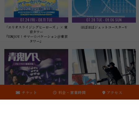
07.24 FRI - 08.11 TUE
07.28 TUE - 09.06 SUN
「エリオスライジングヒーローズ 」× 東
ほぼほぼジェットコースターV
京タワー
『ENJOY！サマー☆バケーション＠東京
タワー』
チケット
料金・営業時間
アクセス
08.01 SAT - 09.06 SUN
ALL SEASONS
青鬼VR ブルーベリー量産計画
「東京タワーバンジーVR」